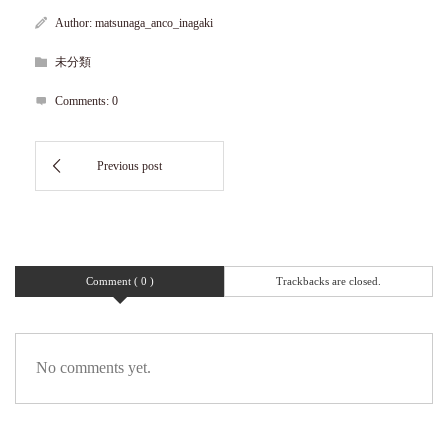
Author:
matsunaga_anco_inagaki
未分類
Comments:
0
Comment ( 0 )
Trackbacks are closed.
No comments yet.